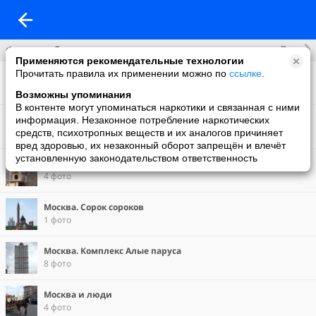
Все
Фотоальбомы
Применяются рекомендательные технологии
Прочитать правила их применении можно по
ссылке
.
Москва. 7 высоток
40 фото
Возможны упоминания
В контенте могут упоминаться наркотики и связанная с ними
Ню
информация. Незаконное потребление наркотических
12 фото
средств, психотропных веществ и их аналогов причиняет
вред здоровью, их незаконный оборот запрещён и влечёт
установленную законодательством ответственность
В лесу
4 фото
Москва. Сорок сороков
1 фото
Москва. Комплекс Алые паруса
8 фото
Москва и люди
4 фото