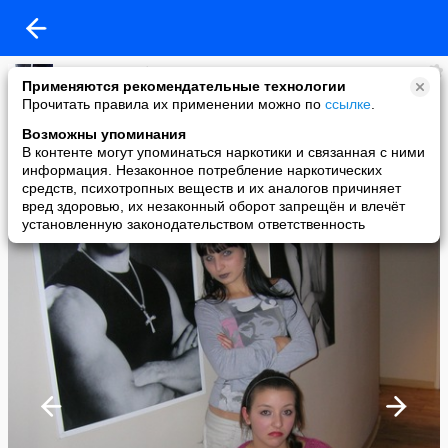
Наташа Голубь
Применяются рекомендательные технологии
added a photo
Прочитать правила их применении можно по
ссылке
.
21 Oct в 21:45
Возможны упоминания
В контенте могут упоминаться наркотики и связанная с ними
информация. Незаконное потребление наркотических
средств, психотропных веществ и их аналогов причиняет
вред здоровью, их незаконный оборот запрещён и влечёт
установленную законодательством ответственность