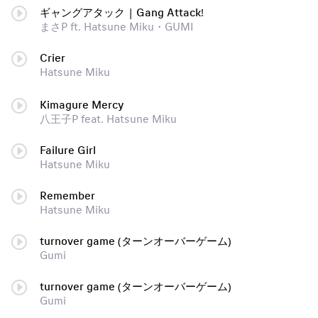
ギャングアタック | Gang Attack!
まさP ft. Hatsune Miku・GUMI
Crier
Hatsune Miku
Kimagure Mercy
八王子P feat. Hatsune Miku
Failure Girl
Hatsune Miku
Remember
Hatsune Miku
turnover game (ターンオーバーゲーム)
Gumi
turnover game (ターンオーバーゲーム)
Gumi