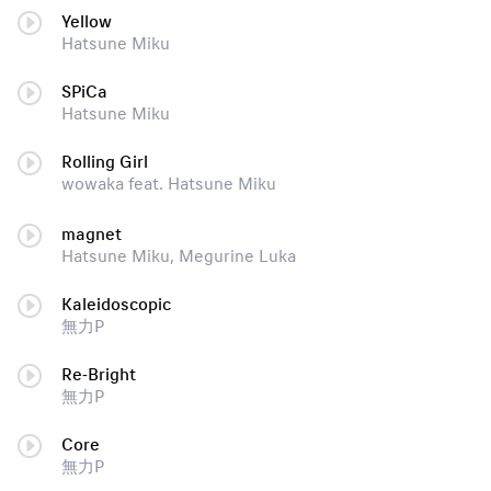
Yellow
Hatsune Miku
SPiCa
Hatsune Miku
Rolling Girl
wowaka feat. Hatsune Miku
magnet
Hatsune Miku, Megurine Luka
Kaleidoscopic
無力P
Re-Bright
無力P
Core
無力P