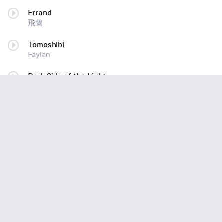
Errand
飛蘭
Tomoshibi
Faylan
Dark Side of the Light
飛蘭
RED love
飛蘭
虹のふもと
UPLIFT SPICE
青空が滲んだ日 (Aosara ga nijin da hi)
UPLIFT SPICE
七つの海
UPLIFT SPICE