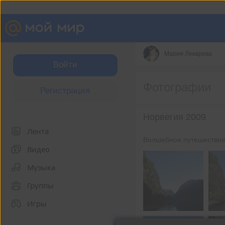
Мария Лекарева
Войти
Фотографии
Регистрация
Норвегия 2009
Лента
Волшебное путешествие
Видео
Музыка
Группы
Игры