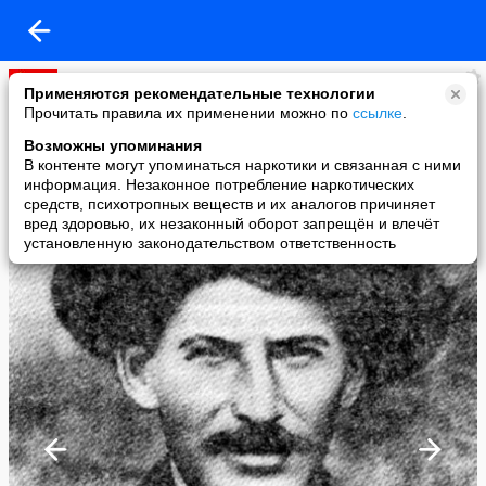
ДОСТУПА НЕТ
Применяются рекомендательные технологии
added a photo
Прочитать правила их применении можно по
ссылке
.
07 May в 15:18
Возможны упоминания
В контенте могут упоминаться наркотики и связанная с ними
информация. Незаконное потребление наркотических
средств, психотропных веществ и их аналогов причиняет
вред здоровью, их незаконный оборот запрещён и влечёт
установленную законодательством ответственность