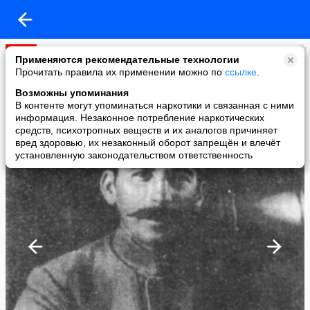
ДОСТУПА НЕТ
Применяются рекомендательные технологии
added a photo
Прочитать правила их применении можно по
ссылке
.
07 May в 15:18
Возможны упоминания
В контенте могут упоминаться наркотики и связанная с ними
информация. Незаконное потребление наркотических
средств, психотропных веществ и их аналогов причиняет
вред здоровью, их незаконный оборот запрещён и влечёт
установленную законодательством ответственность