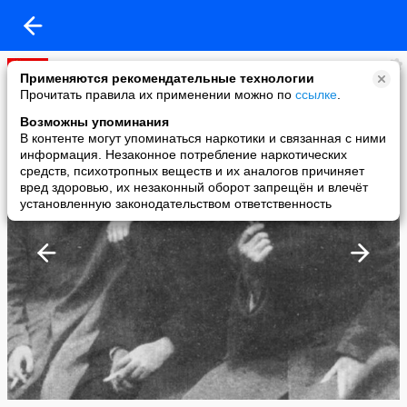
ДОСТУПА НЕТ
Применяются рекомендательные технологии
added a photo
Прочитать правила их применении можно по
ссылке
.
07 May в 15:18
Возможны упоминания
В контенте могут упоминаться наркотики и связанная с ними
информация. Незаконное потребление наркотических
средств, психотропных веществ и их аналогов причиняет
вред здоровью, их незаконный оборот запрещён и влечёт
установленную законодательством ответственность