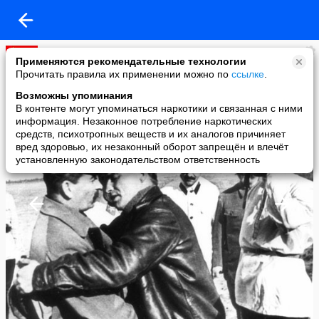
ДОСТУПА НЕТ
Применяются рекомендательные технологии
added a photo
Прочитать правила их применении можно по
ссылке
.
07 May в 15:18
Возможны упоминания
В контенте могут упоминаться наркотики и связанная с ними
информация. Незаконное потребление наркотических
средств, психотропных веществ и их аналогов причиняет
вред здоровью, их незаконный оборот запрещён и влечёт
установленную законодательством ответственность