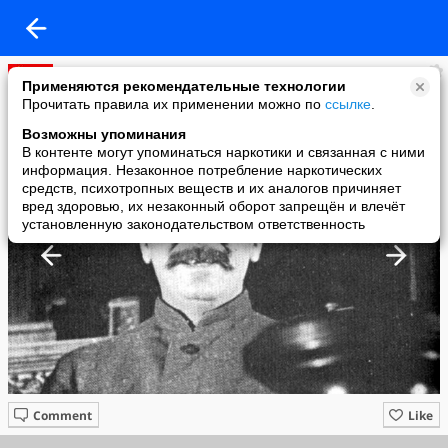
ДОСТУПА НЕТ
Применяются рекомендательные технологии
added a photo
Прочитать правила их применении можно по
ссылке
.
07 May в 15:19
Возможны упоминания
В контенте могут упоминаться наркотики и связанная с ними
информация. Незаконное потребление наркотических
средств, психотропных веществ и их аналогов причиняет
вред здоровью, их незаконный оборот запрещён и влечёт
установленную законодательством ответственность
Comment
Like