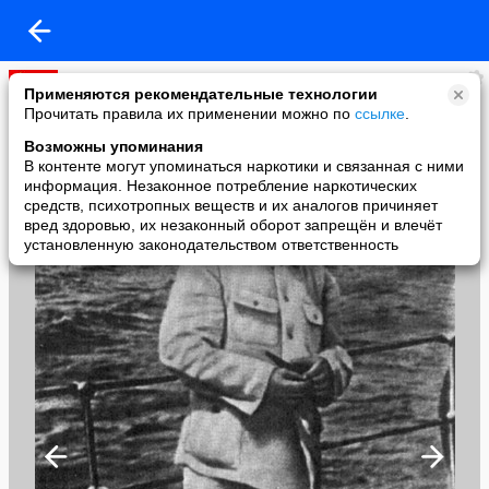
ДОСТУПА НЕТ
Применяются рекомендательные технологии
added a photo
Прочитать правила их применении можно по
ссылке
.
07 May в 15:20
Возможны упоминания
В контенте могут упоминаться наркотики и связанная с ними
информация. Незаконное потребление наркотических
средств, психотропных веществ и их аналогов причиняет
вред здоровью, их незаконный оборот запрещён и влечёт
установленную законодательством ответственность