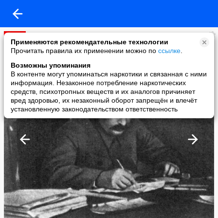
ДОСТУПА НЕТ
Применяются рекомендательные технологии
added a photo
Прочитать правила их применении можно по
ссылке
.
07 May в 15:20
Возможны упоминания
В контенте могут упоминаться наркотики и связанная с ними
информация. Незаконное потребление наркотических
средств, психотропных веществ и их аналогов причиняет
вред здоровью, их незаконный оборот запрещён и влечёт
установленную законодательством ответственность