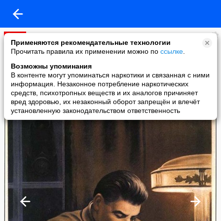
ДОСТУПА НЕТ
Применяются рекомендательные технологии
added a photo
Прочитать правила их применении можно по
ссылке
.
07 May в 15:29
Возможны упоминания
В контенте могут упоминаться наркотики и связанная с ними
информация. Незаконное потребление наркотических
средств, психотропных веществ и их аналогов причиняет
вред здоровью, их незаконный оборот запрещён и влечёт
установленную законодательством ответственность