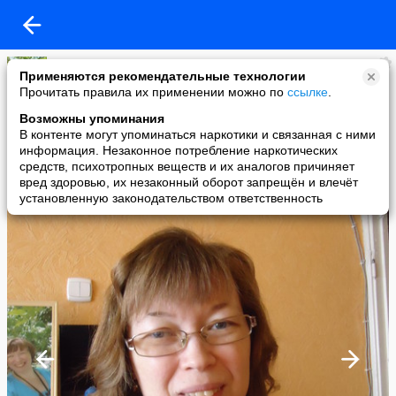
Наталья Белякова
Применяются рекомендательные технологии
added a photo
Прочитать правила их применении можно по
ссылке
.
29 Jan в 18:33
Возможны упоминания
В контенте могут упоминаться наркотики и связанная с ними
информация. Незаконное потребление наркотических
средств, психотропных веществ и их аналогов причиняет
вред здоровью, их незаконный оборот запрещён и влечёт
установленную законодательством ответственность