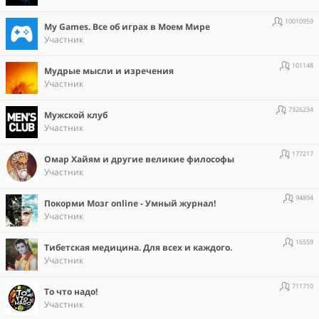
10010959
Мy Games. Все об играх в Моем Мире
Участник
101148
Мудрые мысли и изречения
Участник
7326234
Мужской клуб
Участник
177217
Омар Хайям и другие великие философы
Участник
94894
Покорми Мозг online - Умный журнал!
Участник
16559
Тибетская медицина. Для всех и каждого.
Участник
711710
То что надо!
Участник