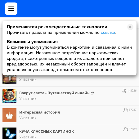
Применяются рекомендательные технологии
Прочитать правила их применении можно по
ссылке
.
19555
5 смешных анекдотов (+18)
Участник
Возможны упоминания
В контенте могут упоминаться наркотики и связанная с ними
381437
информация. Незаконное потребление наркотических
Be smart - умный журнал
средств, психотропных веществ и их аналогов причиняет
Участник
вред здоровью, их незаконный оборот запрещён и влечёт
установленную законодательством ответственность
156202
Без кота и жизнь не та ツ
Участник
148236
Вокруг света - Путешествуй онлайн ツ
Участник
87787
Интересная история
Участник
97889
КУЧА КЛАССНЫХ КАРТИНОК
Участник