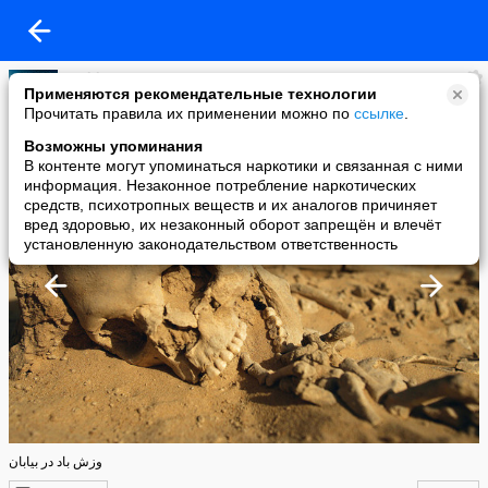
Buddy
Применяются рекомендательные технологии
added a photo
Прочитать правила их применении можно по
ссылке
.
19 Apr в 12:20
Возможны упоминания
В контенте могут упоминаться наркотики и связанная с ними
информация. Незаконное потребление наркотических
средств, психотропных веществ и их аналогов причиняет
вред здоровью, их незаконный оборот запрещён и влечёт
установленную законодательством ответственность
وزش باد در بیابان