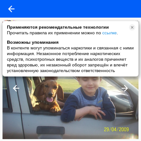
Владимир Буров
Применяются рекомендательные технологии
added a photo
Прочитать правила их применении можно по
ссылке
.
02 Jun в 20:17
Возможны упоминания
В контенте могут упоминаться наркотики и связанная с ними
информация. Незаконное потребление наркотических
средств, психотропных веществ и их аналогов причиняет
вред здоровью, их незаконный оборот запрещён и влечёт
установленную законодательством ответственность