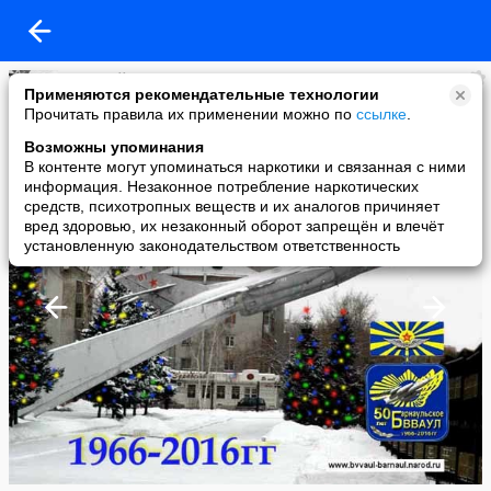
Валерий Егоров
Применяются рекомендательные технологии
added a photo
Прочитать правила их применении можно по
ссылке
.
31 Dec в 12:25
Возможны упоминания
В контенте могут упоминаться наркотики и связанная с ними
информация. Незаконное потребление наркотических
средств, психотропных веществ и их аналогов причиняет
вред здоровью, их незаконный оборот запрещён и влечёт
установленную законодательством ответственность