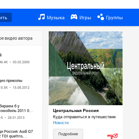
ить
Музыка
Игры
Группы
ое видео автора
i
46.4K
• 03.03.2009
део приколы
15.5K
• 15.08.2012
бираем б у
томобиль 2011 04
Центральная Россия
Куда отправиться в путешествие
15
• 28.01.2013
Новости
и Россия: Audi Q7
Подробнее
 TDI quattro,