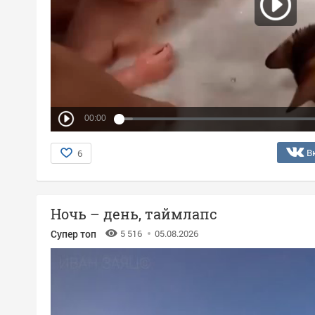
00:00
В
6
Ночь – день, таймлапс
Супер топ
5 516
05.08.2026