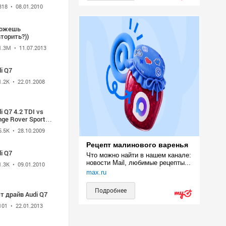
иасалон МАКС
318
• 08.01.2010
9, Q7 буксирует
HOISuperjet 100
ожешь
торить?))
1.3M
• 11.07.2013
i Q7
1.2K
• 22.01.2008
i Q7 4.2 TDI vs
ge Rover Sport
5.5K
• 28.10.2009
Рецепт малинового варенья
i Q7
Что можно найти в нашем канале: 
новости Mail, любимые рецепты...
1.3K
• 09.01.2010
max.ru
Подробнее
т драйв Audi Q7
101
• 22.01.2013