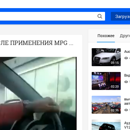
Загруз
Похожее
Друг
ШОК!!! AUDI Q7 ЧТО ПРОИЗОШЛО ПОСЛЕ ПРИМЕНЕНИЯ MPG BOOST
Aud
01:15
Ви
02:20
вы
ав
04
02:35
Ауд
V12