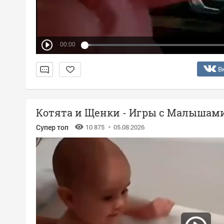
00:00
В
Котята и Щенки - Игры с Малышам
Супер топ
10 875
05.08.2026