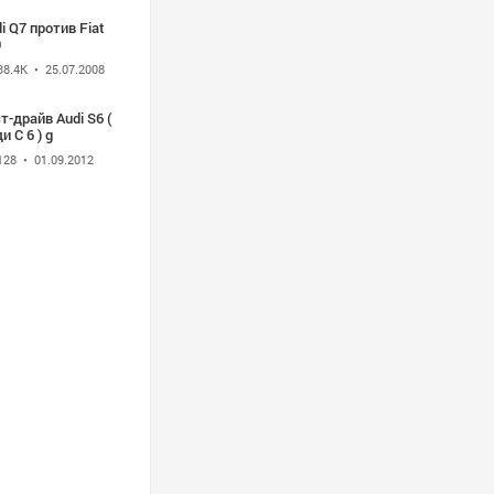
i Q7 против Fiat
0
38.4K
• 25.07.2008
т-драйв Audi S6 (
и С 6 ) g
128
• 01.09.2012