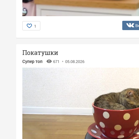
В
1
Покатушки
Супер топ
671
05.08.2026