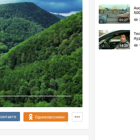
Aud
50
01:27
Тес
Ауд
14:20
контакте
Одноклассники