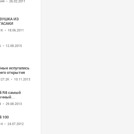
544
• 26.02.2011
ВУШКА ИЗ
ГАСАКИ
1K
• 18.06.2011
6
• 12.08.2015
ёные испугались
оего открытия
127.2K
• 10.11.2013
di R8 самый
ычный
томобиль.
4
• 29.08.2013
i 100
14
• 24.07.2012