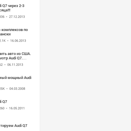
i Q7 через 2-3
яца!!!
336
• 27.12.2013
з комплексов по
пански
2.1K
• 16.06.2013
ить авто из США.
отр Audi Q7.
томобили на
62
• 06.11.2013
аз.
мый мощный Audi
25K
• 04.03.2008
i Q7
260
• 16.05.2011
тируем Audi Q7