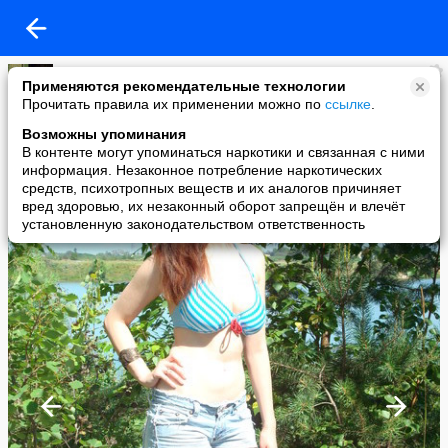
Катюша Дмитриева
Применяются рекомендательные технологии
added a photo
Прочитать правила их применении можно по
ссылке
.
15 Jul в 17:16
Возможны упоминания
В контенте могут упоминаться наркотики и связанная с ними
информация. Незаконное потребление наркотических
средств, психотропных веществ и их аналогов причиняет
вред здоровью, их незаконный оборот запрещён и влечёт
установленную законодательством ответственность