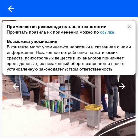
гарик
Применяются рекомендательные технологии
added a photo
Прочитать правила их применении можно по
ссылке
.
22 Dec в 22:35
Возможны упоминания
В контенте могут упоминаться наркотики и связанная с ними
информация. Незаконное потребление наркотических
средств, психотропных веществ и их аналогов причиняет
вред здоровью, их незаконный оборот запрещён и влечёт
установленную законодательством ответственность