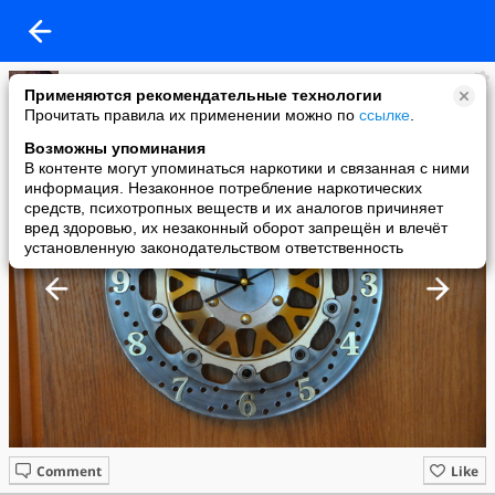
гарик
Применяются рекомендательные технологии
added a photo
Прочитать правила их применении можно по
ссылке
.
05 Nov в 12:24
Возможны упоминания
В контенте могут упоминаться наркотики и связанная с ними
информация. Незаконное потребление наркотических
средств, психотропных веществ и их аналогов причиняет
вред здоровью, их незаконный оборот запрещён и влечёт
установленную законодательством ответственность
Comment
Like