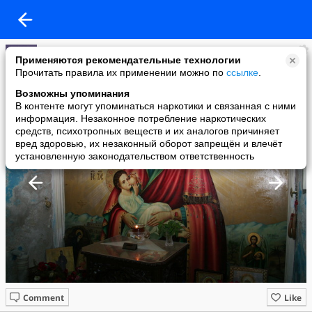
пр. А
Применяются рекомендательные технологии
added a photo
Прочитать правила их применении можно по
ссылке
.
28 Jun в 01:46
Возможны упоминания
В контенте могут упоминаться наркотики и связанная с ними
информация. Незаконное потребление наркотических
средств, психотропных веществ и их аналогов причиняет
вред здоровью, их незаконный оборот запрещён и влечёт
установленную законодательством ответственность
Comment
Like