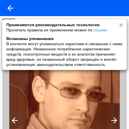
Юрий Чухин
Применяются рекомендательные технологии
added a photo
Прочитать правила их применении можно по
ссылке
.
20 Dec в 18:28
Возможны упоминания
В контенте могут упоминаться наркотики и связанная с ними
информация. Незаконное потребление наркотических
средств, психотропных веществ и их аналогов причиняет
вред здоровью, их незаконный оборот запрещён и влечёт
установленную законодательством ответственность