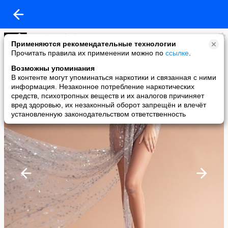
Le cadeau du destin
Применяются рекомендательные технологии
added a photo
Прочитать правила их применении можно по
ссылке
.
12 Apr в 07:39
Возможны упоминания
В контенте могут упоминаться наркотики и связанная с ними
информация. Незаконное потребление наркотических
средств, психотропных веществ и их аналогов причиняет
вред здоровью, их незаконный оборот запрещён и влечёт
установленную законодательством ответственность