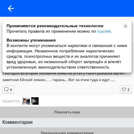
Применяются рекомендательные технологии
Прочитать правила их применении можно по
ссылке
.
Возможны упоминания
В контенте могут упоминаться наркотики и связанная с ними
Константин
информация. Незаконное потребление наркотических
добавил видео
средств, психотропных веществ и их аналогов причиняет
30.01.2010
вред здоровью, их незаконный оборот запрещён и влечёт
Ейский лиман. Ход плотвы
установленную законодательством ответственность
Ежегодно во второй половине зимы на устах у тысяч рыбаков звучит 
заветное Ейский лиман... ... тарань... Вот за этим туда и едут......
Нравится:
Показать еще
Комментарии
Предыдущие комментарии