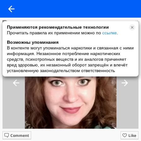
Марина
Применяются рекомендательные технологии
added a photo
Прочитать правила их применении можно по
ссылке
.
10 Aug в 23:57
Возможны упоминания
В контенте могут упоминаться наркотики и связанная с ними
информация. Незаконное потребление наркотических
средств, психотропных веществ и их аналогов причиняет
вред здоровью, их незаконный оборот запрещён и влечёт
установленную законодательством ответственность
Comment
Like