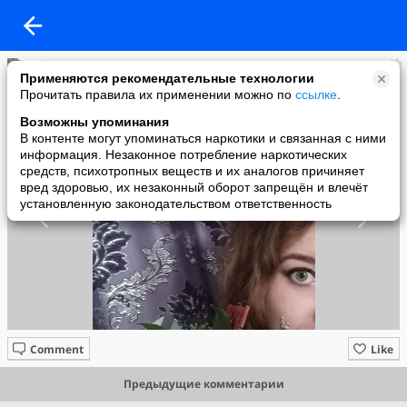
Марина
Применяются рекомендательные технологии
added a photo
Прочитать правила их применении можно по
ссылке
.
10 Aug в 23:54
Возможны упоминания
В контенте могут упоминаться наркотики и связанная с ними
информация. Незаконное потребление наркотических
средств, психотропных веществ и их аналогов причиняет
вред здоровью, их незаконный оборот запрещён и влечёт
установленную законодательством ответственность
Comment
Like
Предыдущие комментарии