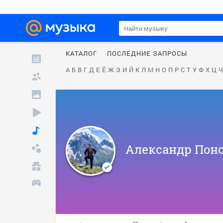
КАТАЛОГ
ПОСЛЕДНИЕ ЗАПРОСЫ
А
Б
В
Г
Д
Е
Ё
Ж
З
И
Й
К
Л
М
Н
О
П
Р
С
Т
У
Ф
Х
Ц
Ч
Александр Пон