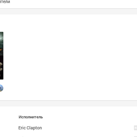
ители
1
rock
heavy metal
Исполнитель
Eric Clapton