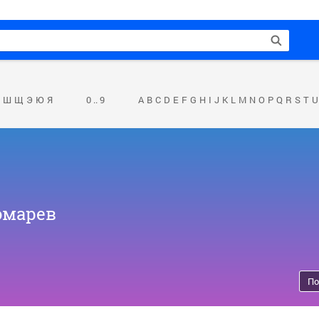
Ш
Щ
Э
Ю
Я
0 .. 9
A
B
C
D
E
F
G
H
I
J
K
L
M
N
O
P
Q
R
S
T
U
омарев
По