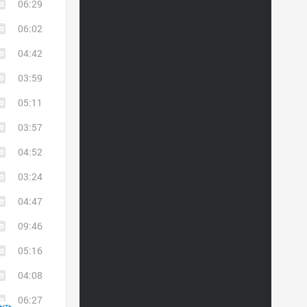
06:29
06:02
04:42
03:59
05:11
03:57
04:52
03:24
04:47
09:46
05:16
04:08
06:27
ыть