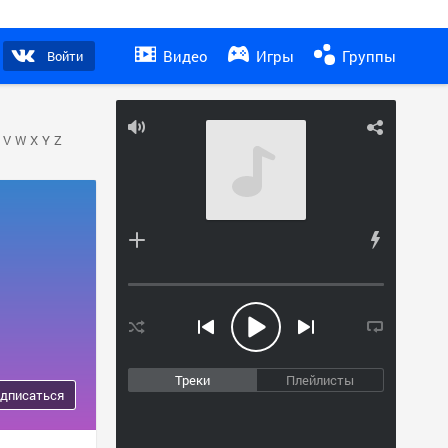
Видео
Игры
Группы
Войти
V
W
X
Y
Z
Треки
Плейлисты
дписаться