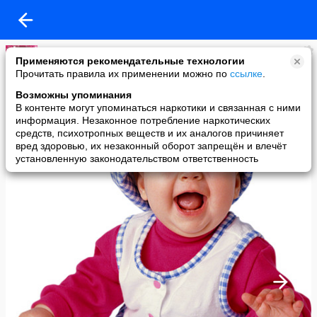
Валентина Данилова
Применяются рекомендательные технологии
added a photo
Прочитать правила их применении можно по
ссылке
.
12 Jun в 13:57
Возможны упоминания
В контенте могут упоминаться наркотики и связанная с ними
информация. Незаконное потребление наркотических
средств, психотропных веществ и их аналогов причиняет
вред здоровью, их незаконный оборот запрещён и влечёт
установленную законодательством ответственность