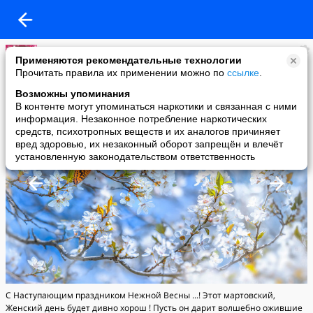
Валентина Данилова
Применяются рекомендательные технологии
added a photo
Прочитать правила их применении можно по
ссылке
.
12 Mar в 14:15
Возможны упоминания
В контенте могут упоминаться наркотики и связанная с ними
информация. Незаконное потребление наркотических
средств, психотропных веществ и их аналогов причиняет
вред здоровью, их незаконный оборот запрещён и влечёт
установленную законодательством ответственность
С Наступающим праздником Нежной Весны ...! Этот мартовский,
Женский день будет дивно хорош ! Пусть он дарит волшебно ожившие