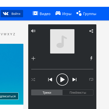
Видео
Игры
Группы
Войти
V
W
X
Y
Z
Треки
Плейлисты
дписаться