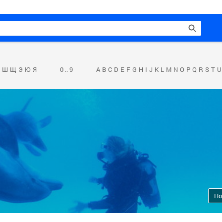
Ш
Щ
Э
Ю
Я
0 .. 9
A
B
C
D
E
F
G
H
I
J
K
L
M
N
O
P
Q
R
S
T
U
По