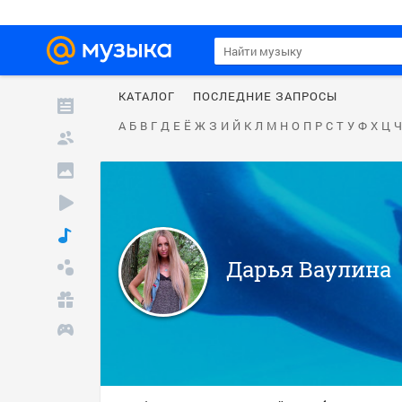
КАТАЛОГ
ПОСЛЕДНИЕ ЗАПРОСЫ
А
Б
В
Г
Д
Е
Ё
Ж
З
И
Й
К
Л
М
Н
О
П
Р
С
Т
У
Ф
Х
Ц
Ч
Дарья Ваулина