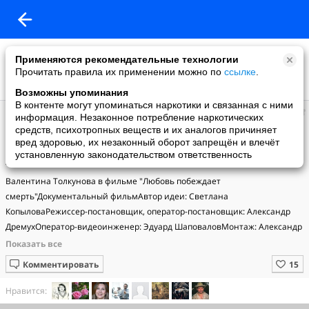
Применяются рекомендательные технологии
Прочитать правила их применении можно по
ссылке
.
Возможны упоминания
В контенте могут упоминаться наркотики и связанная с ними
телестудия
информация. Незаконное потребление наркотических
добавил видео
средств, психотропных веществ и их аналогов причиняет
29.04.2012
вред здоровью, их незаконный оборот запрещён и влечёт
О Валентине Толкуновой... "Любовь побеждает смерть" / фильм
установленную законодательством ответственность
2012
Валентина Толкунова в фильме "Любовь побеждает 
смерть"Документальный фильмАвтор идеи: Светлана 
КопыловаРежиссер-постановщик, оператор-постановщик: Александр 
ДремухОператор-видеоинженер: Эдуард ШаповаловМонтаж: Александр 
Дремух, Виктор Поляков
Комментировать
Нравится: