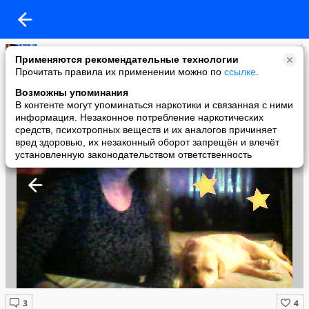
Darya Pentagonovna
Применяются рекомендательные технологии
added a photo
Прочитать правила их применении можно по
ссылке
.
16 Dec в 15:54
Возможны упоминания
В контенте могут упоминаться наркотики и связанная с ними
информация. Незаконное потребление наркотических
средств, психотропных веществ и их аналогов причиняет
вред здоровью, их незаконный оборот запрещён и влечёт
установленную законодательством ответственность