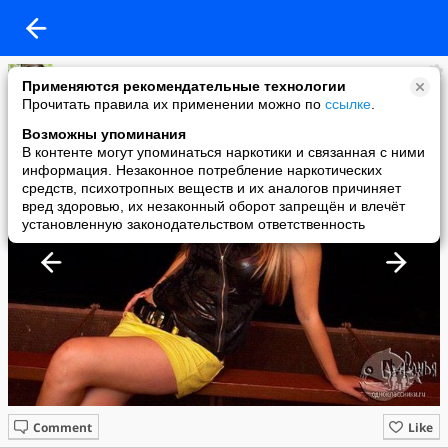
Дашка Милашка
Применяются рекомендательные технологии
added a photo
Прочитать правила их применении можно по
ссылке
.
08 Oct в 18:53
Возможны упоминания
В контенте могут упоминаться наркотики и связанная с ними
информация. Незаконное потребление наркотических
средств, психотропных веществ и их аналогов причиняет
вред здоровью, их незаконный оборот запрещён и влечёт
установленную законодательством ответственность
Comment
Like