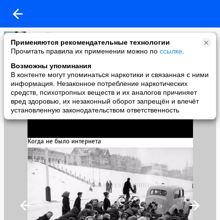
сергей давыдов
Применяются рекомендательные технологии
added a photo
Прочитать правила их применении можно по
ссылке
.
19 Feb в 22:09
Возможны упоминания
В контенте могут упоминаться наркотики и связанная с ними
информация. Незаконное потребление наркотических
средств, психотропных веществ и их аналогов причиняет
вред здоровью, их незаконный оборот запрещён и влечёт
установленную законодательством ответственность