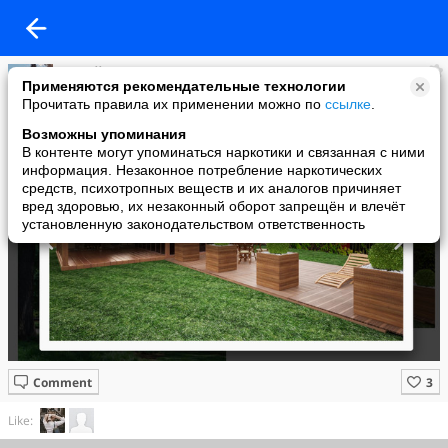
сергей давыдов
Применяются рекомендательные технологии
added a photo
Прочитать правила их применении можно по
ссылке
.
19 Feb в 22:07
Возможны упоминания
В контенте могут упоминаться наркотики и связанная с ними
информация. Незаконное потребление наркотических
средств, психотропных веществ и их аналогов причиняет
вред здоровью, их незаконный оборот запрещён и влечёт
установленную законодательством ответственность
Comment
Like: