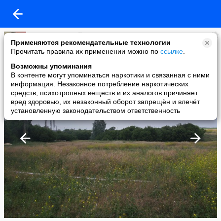
Павел Белицкий
Применяются рекомендательные технологии
added a photo
Прочитать правила их применении можно по
ссылке
.
07 Jul в 13:48
Возможны упоминания
В контенте могут упоминаться наркотики и связанная с ними
информация. Незаконное потребление наркотических
средств, психотропных веществ и их аналогов причиняет
вред здоровью, их незаконный оборот запрещён и влечёт
установленную законодательством ответственность