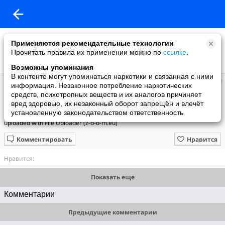
Применяются рекомендательные технологии
Прочитать правила их применении можно по
ссылке
.
Возможны упоминания
В контенте могут упоминаться наркотики и связанная с ними
Dramacafe
информация. Незаконное потребление наркотических
добавил видео
средств, психотропных веществ и их аналогов причиняет
02.06.2023
вред здоровью, их незаконный оборот запрещён и влечёт
Se7en - [Blu-ray 1080p]
установленную законодательством ответственность
uploaded with File Uploader (z-o-o-m.eu)
Комментировать
Нравится
Нравится:
Показать еще
Комментарии
Предыдущие комментарии