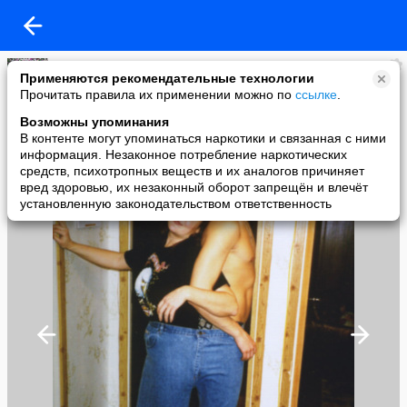
Киса
Применяются рекомендательные технологии
added a photo
Прочитать правила их применении можно по
ссылке
.
04 Apr в 12:34
Возможны упоминания
В контенте могут упоминаться наркотики и связанная с ними
информация. Незаконное потребление наркотических
средств, психотропных веществ и их аналогов причиняет
вред здоровью, их незаконный оборот запрещён и влечёт
установленную законодательством ответственность