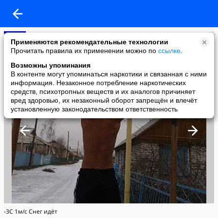
Денис Селиванов
Применяются рекомендательные технологии
added a photo
Прочитать правила их применении можно по
ссылке
.
07 Jan в 17:58
Возможны упоминания
В контенте могут упоминаться наркотики и связанная с ними
информация. Незаконное потребление наркотических
средств, психотропных веществ и их аналогов причиняет
вред здоровью, их незаконный оборот запрещён и влечёт
установленную законодательством ответственность
-3C 1м/с Снег идёт