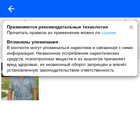
Все
Фотоальбомы
Применяются рекомендательные технологии
Прочитать правила их применении можно по
ссылке
.
Фото со мной
1 фото
Возможны упоминания
В контенте могут упоминаться наркотики и связанная с ними
Все
Без названия
информация. Незаконное потребление наркотических
средств, психотропных веществ и их аналогов причиняет
вред здоровью, их незаконный оборот запрещён и влечёт
установленную законодательством ответственность