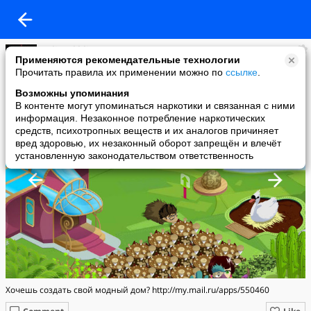
yulia rokhlina
Применяются рекомендательные технологии
added a photo
Прочитать правила их применении можно по
ссылке
.
14 Dec в 14:39
Возможны упоминания
В контенте могут упоминаться наркотики и связанная с ними
информация. Незаконное потребление наркотических
средств, психотропных веществ и их аналогов причиняет
вред здоровью, их незаконный оборот запрещён и влечёт
установленную законодательством ответственность
Хочешь создать свой модный дом? http://my.mail.ru/apps/550460