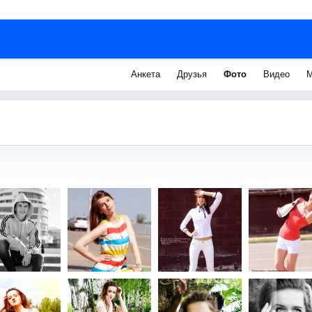
Анкета
Друзья
Фото
Видео
М