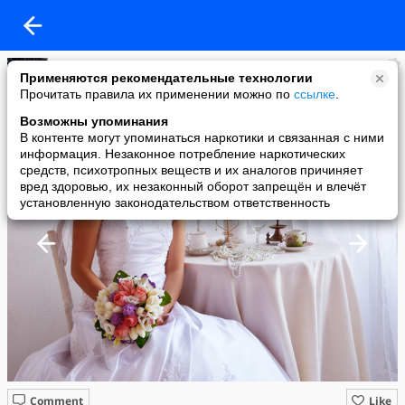
Ольга
Применяются рекомендательные технологии
added a photo
Прочитать правила их применении можно по
ссылке
.
10 Sep в 11:28
Возможны упоминания
В контенте могут упоминаться наркотики и связанная с ними
информация. Незаконное потребление наркотических
средств, психотропных веществ и их аналогов причиняет
вред здоровью, их незаконный оборот запрещён и влечёт
установленную законодательством ответственность
Comment
Like