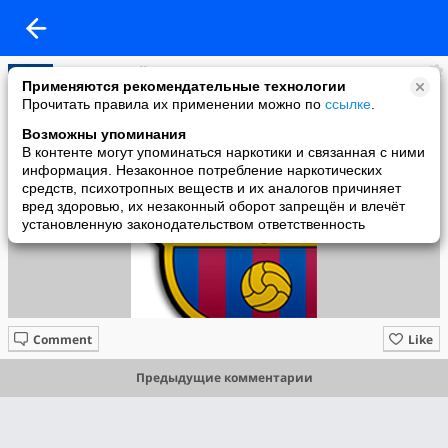
Диман Белый
Применяются рекомендательные технологии
added a photo
Прочитать правила их применении можно по
ссылке
.
09 Jan в 21:20
Возможны упоминания
В контенте могут упоминаться наркотики и связанная с ними
информация. Незаконное потребление наркотических
средств, психотропных веществ и их аналогов причиняет
вред здоровью, их незаконный оборот запрещён и влечёт
установленную законодательством ответственность
Comment
Like
Предыдущие комментарии