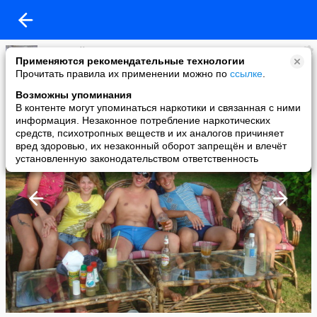
Дмитрий Мараханов
Применяются рекомендательные технологии
added a photo
Прочитать правила их применении можно по
ссылке
.
20 Mar в 21:25
Возможны упоминания
В контенте могут упоминаться наркотики и связанная с ними
информация. Незаконное потребление наркотических
средств, психотропных веществ и их аналогов причиняет
вред здоровью, их незаконный оборот запрещён и влечёт
установленную законодательством ответственность