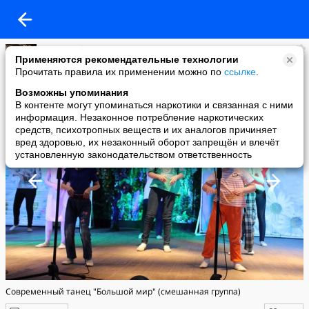
МаРя Дубских
Применяются рекомендательные технологии
added a photo
Прочитать правила их применении можно по
ссылке
.
27 Sep в 10:45
Возможны упоминания
В контенте могут упоминаться наркотики и связанная с ними
информация. Незаконное потребление наркотических
средств, психотропных веществ и их аналогов причиняет
вред здоровью, их незаконный оборот запрещён и влечёт
установленную законодательством ответственность
Современный танец "Большой мир" (смешанная группа)