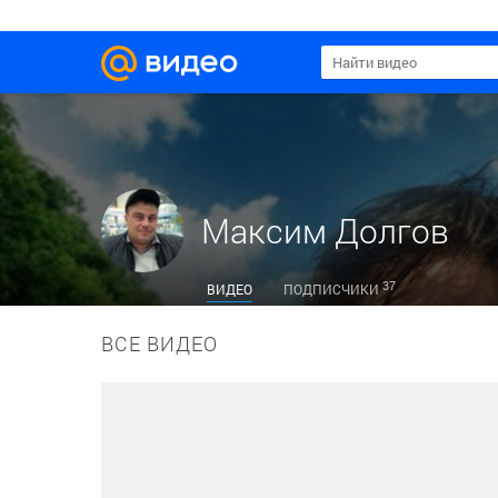
Максим Долгов
37
ВИДЕО
ПОДПИСЧИКИ
ВСЕ ВИДЕО