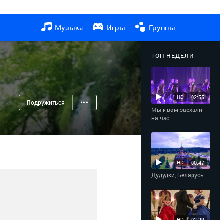
Музыка
Игры
Группы
ТОП НЕДЕЛИ
02:55
HD
Подружиться
•••
Мы к вам заехали
на час
00:47
HD
Дудудки, Беларусь
02:29
HD