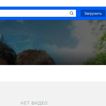
Загрузить
НЕТ ВИДЕО