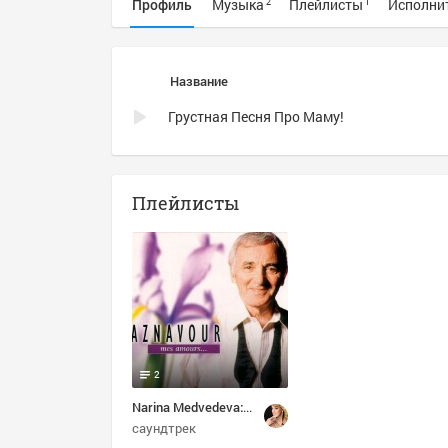
Профиль
Музыка
Плейлисты
Исполни
2
1
Название
Грустная Песня Про Маму!
Плейлисты
2
Narina Medvedeva: Избранное
саундтрек