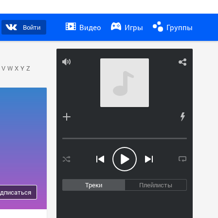
Видео
Игры
Группы
Войти
V
W
X
Y
Z
Треки
Плейлисты
дписаться