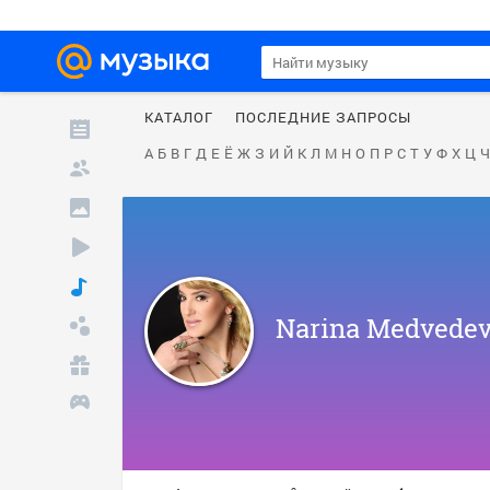
КАТАЛОГ
ПОСЛЕДНИЕ ЗАПРОСЫ
А
Б
В
Г
Д
Е
Ё
Ж
З
И
Й
К
Л
М
Н
О
П
Р
С
Т
У
Ф
Х
Ц
Ч
Narina Medvede