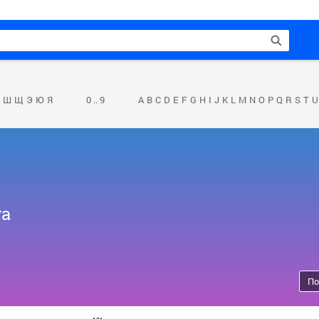
Ш
Щ
Э
Ю
Я
0 .. 9
A
B
C
D
E
F
G
H
I
J
K
L
M
N
O
P
Q
R
S
T
U
va
По