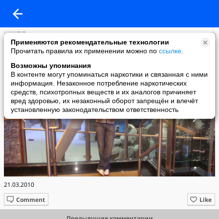
Doniyor Shousmonov
Применяются рекомендательные технологии
added a photo
Прочитать правила их применении можно по
ссылке
.
22 Mar в 15:46
Возможны упоминания
В контенте могут упоминаться наркотики и связанная с ними
информация. Незаконное потребление наркотических
средств, психотропных веществ и их аналогов причиняет
вред здоровью, их незаконный оборот запрещён и влечёт
установленную законодательством ответственность
21.03.2010
Comment
Like
Предыдущие комментарии